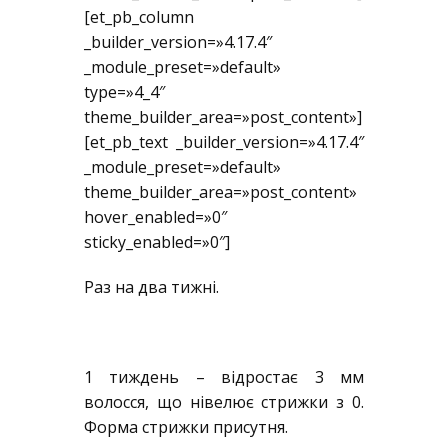
[et_pb_column
_builder_version=»4.17.4″
_module_preset=»default»
type=»4_4″
theme_builder_area=»post_content»]
[et_pb_text _builder_version=»4.17.4″
_module_preset=»default»
theme_builder_area=»post_content»
hover_enabled=»0″
sticky_enabled=»0″]
Раз на два тижні.
1 тиждень – відростає 3 мм
волосся, що нівелює стрижки з 0.
Форма стрижки присутня.